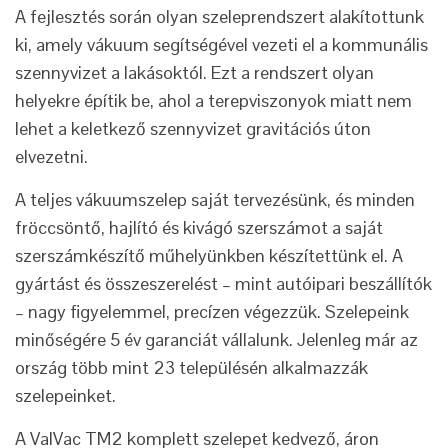
A fejlesztés során olyan szeleprendszert alakítottunk
ki, amely vákuum segítségével vezeti el a kommunális
szennyvizet a lakásoktól. Ezt a rendszert olyan
helyekre építik be, ahol a terepviszonyok miatt nem
lehet a keletkező szennyvizet gravitációs úton
elvezetni.
A teljes vákuumszelep saját tervezésünk, és minden
fröccsöntő, hajlító és kivágó szerszámot a saját
szerszámkészítő műhelyünkben készítettünk el. A
gyártást és összeszerelést – mint autóipari beszállítók
– nagy figyelemmel, precízen végezzük. Szelepeink
minőségére 5 év garanciát vállalunk. Jelenleg már az
ország több mint 23 településén alkalmazzák
szelepeinket.
A ValVac TM2 komplett szelepet kedvező, áron