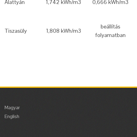
Alattyán
1,742 kWh/m3
0,666 kWh/m3
beállítás
Tiszasüly
1,808 kWh/m3
folyamatban
Magyar
English