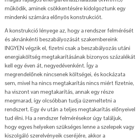
működik, aminek csökkentésére kidolgoztunk egy
mindenki számára előnyös konstrukciót.
A konstrukció lényege az, hogy a rendszer felmérését
és aknánkénti beszabályozását szakembereink
INGYEN végzik el, fizetni csak a beszabályozás utáni
energiaköltség megtakarításának bizonyos százalékát
kell egy éven át, negyedévenként. Így a
megrendelőnek nincsenek költségei, és kockázata
sem, mivel ha nincs megtakarítás nincs miért fizetnie,
ha viszont van megtakarítás, annak egy része
megmarad, így olcsóbban tudja üzemeltetni a
rendszert. Egy év után a teljes megtakarítás előnyeivel
tud élni. Ha a rendszer felmérésekor úgy találjuk,
hogy egyes helyeken szükséges lenne a szelepek vagy
kiszolgáló szerelvényeik cseréjére, akkor a