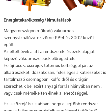
Energiatakarékosság / kimutatások
Magyarországon működő vákuumos
szennyvízhálózatok zöme 1994 és 2002 között
épült.
Az eltelt évek alatt a rendszerek, és ezek alapját
képező vákuumszelepek elöregedtek.
Felújításuk, cseréjük tetemes költséggel jár, az
alkatrészeket időszakosan, felesleges alkatrészeket is
tartalmazó csomagban, külföldről és drágán
szerezhetik be, ezért anyagi forrás hiányában nem-,
vagy csak mérsékelten élnek a lehetőséggel.
Ez is közrejátszik abban, hogy a legtöbb rendszer
magas fajlagos energiafelhasználással (kWh/m3)