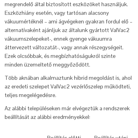
megrendelő által biztosított eszközöket használjuk.
Eszközhiány esetén, vagy tartósan alacsony
vákuumértéknél – ami ágvégeken gyakran fordul elő –
alternatívaként ajánljuk az általunk gyártott ValVac2
vákuumszelepeket-, ennek gyenge vákuumra
áttervezett változatát-, vagy annak részegységeit.
Ezek olcsóbbak, és megbízhatóságukról szinte
minden üzemeltető meggyőződött.
Több aknában alkalmaztunk hibrid megoldást is, ahol
az eredeti szelepet ValVac2 vezérlőszelep működteti,
teljes megelégedésre.
Az alábbi településeken már elvégeztük a rendszerek
beállítását az alábbi eredményekkel:
Beállítás előtti
Beállítás utáni