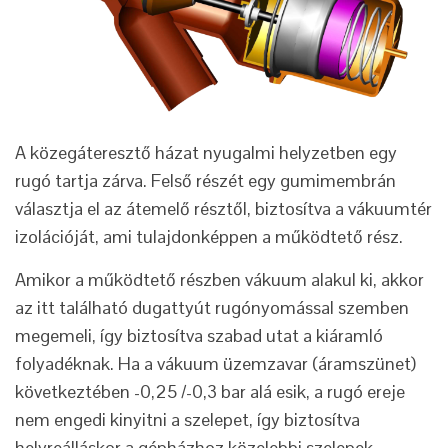
A közegáteresztő házat nyugalmi helyzetben egy
rugó tartja zárva. Felső részét egy gumimembrán
választja el az átemelő résztől, biztosítva a vákuumtér
izolációját, ami tulajdonképpen a működtető rész.
Amikor a működtető részben vákuum alakul ki, akkor
az itt található dugattyút rugónyomással szemben
megemeli, így biztosítva szabad utat a kiáramló
folyadéknak. Ha a vákuum üzemzavar (áramszünet)
következtében -0,25 /-0,3 bar alá esik, a rugó ereje
nem engedi kinyitni a szelepet, így biztosítva
helyreálláskor a gépházhoz közelebbi szelepek