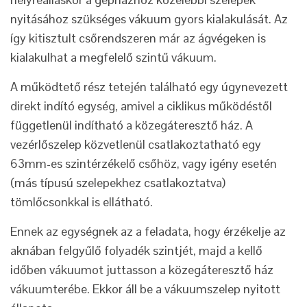
nyitásához szükséges vákuum gyors kialakulását. Az
így kitisztult csőrendszeren már az ágvégeken is
kialakulhat a megfelelő szintű vákuum.
A működtető rész tetején található egy úgynevezett
direkt indító egység, amivel a ciklikus működéstől
függetlenül indítható a közegáteresztő ház. A
vezérlőszelep közvetlenül csatlakoztatható egy
63mm-es szintérzékelő csőhöz, vagy igény esetén
(más típusú szelepekhez csatlakoztatva)
tömlőcsonkkal is ellátható.
Ennek az egységnek az a feladata, hogy érzékelje az
aknában felgyűlő folyadék szintjét, majd a kellő
időben vákuumot juttasson a közegáteresztő ház
vákuumterébe. Ekkor áll be a vákuumszelep nyitott