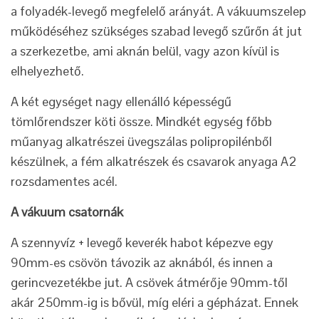
a folyadék-levegő megfelelő arányát. A vákuumszelep
működéséhez szükséges szabad levegő szűrőn át jut
a szerkezetbe, ami aknán belül, vagy azon kívül is
elhelyezhető.
A két egységet nagy ellenálló képességű
tömlőrendszer köti össze. Mindkét egység főbb
műanyag alkatrészei üvegszálas polipropilénből
készülnek, a fém alkatrészek és csavarok anyaga A2
rozsdamentes acél.
A vákuum csatornák
A szennyvíz + levegő keverék habot képezve egy
90mm-es csövön távozik az aknából, és innen a
gerincvezetékbe jut. A csövek átmérője 90mm-től
akár 250mm-ig is bővül, míg eléri a gépházat. Ennek