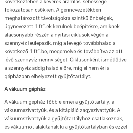
következtében a keverék áramlási sebessége
fokozatosan csökken. A gerincvezetékben
meghatározott távolságokra szintkülönbségek,
úgynevezett “lift”-ek kerülnek beépítésre, amiknek
alacsonyabb részén a nyitási ciklusok végén a
szennyvíz leülepszik, míg a levegő továbbhalad a
következő “lift”-be, megemelve és továbbítva az ott
lévő szennyvízmennyiséget. Ciklusonként ismétlődve
a szennyvíz addig halad előre, míg el nem éri a
gépházban elhelyezett gyűjtőtartályt.
A vákuum gépház
A vákuum gépház főbb elemei a gyűjtőtartály, a
vákuumszivattyúk, és a kitápláló zagyszivattyúk. A
vákuumszivattyúk a gyűjtőtartályhoz csatlakoznak,
és vákuumot alakítanak ki a gyűjtőtartályban és ezzel