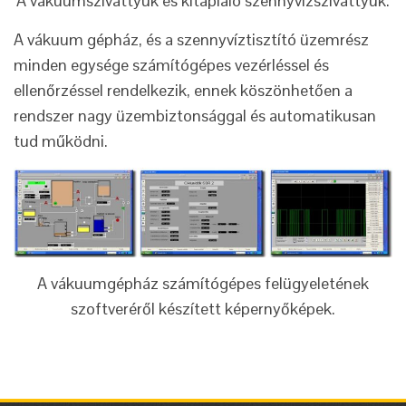
A vákuumszivattyúk és kitápláló szennyvízszivattyúk.
A vákuum gépház, és a szennyvíztisztító üzemrész
minden egysége számítógépes vezérléssel és
ellenőrzéssel rendelkezik, ennek köszönhetően a
rendszer nagy üzembiztonsággal és automatikusan
tud működni.
A vákuumgépház számítógépes felügyeletének
szoftveréről készített képernyőképek.