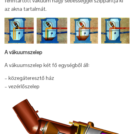
fenntartott vákuum nagy sebességgel szippantja ki
az akna tartalmát.
A vákuumszelep
A vákuumszelep két fő egységből áll:
– közegáteresztő ház
– vezérlőszelep